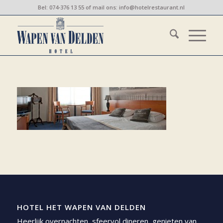
Bel:
074-376 13 55
of mail ons:
info@hotelrestaurant.nl
HOTEL HET WAPEN VAN DELDEN
Heerlijk overnachten, sfeervol dineren, genieten van