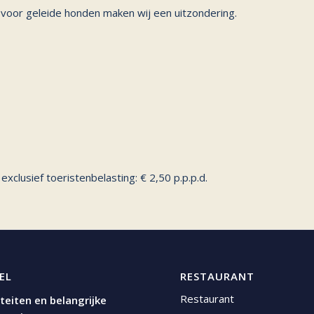
n voor geleide honden maken wij een uitzondering.
xclusief toeristenbelasting: € 2,50 p.p.p.d.
EL
RESTAURANT
Restaurant
iteiten en belangrijke