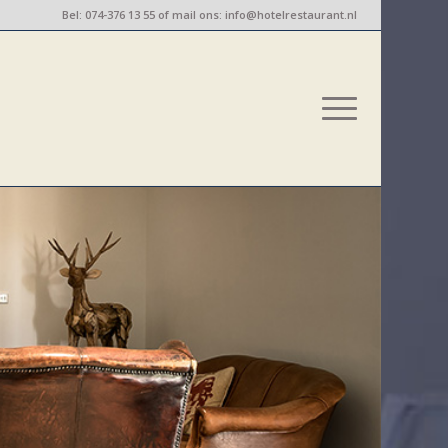
Bel:
074-376 13 55
of mail ons:
info@hotelrestaurant.nl