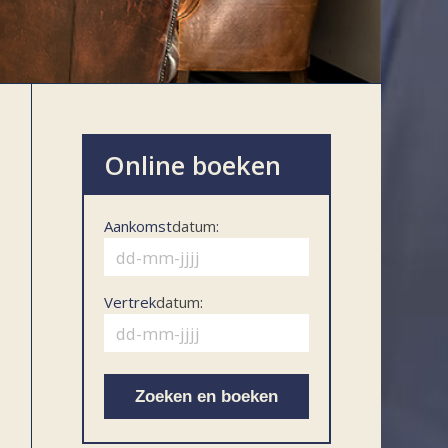
Online boeken
Aankomst
datum
:
Vertrek
datum
:
Zoeken en boeken