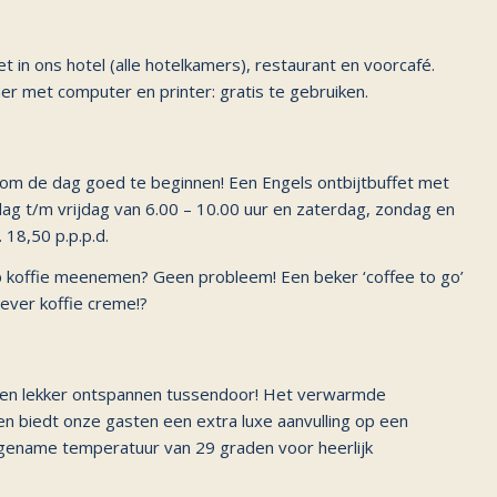
t in ons hotel (alle hotelkamers), restaurant en voorcafé.
er met computer en printer: gratis te gebruiken.
t om de dag goed te beginnen! Een Engels ontbijtbuffet met
ag t/m vrijdag van 6.00 – 10.00 uur en zaterdag, zondag en
 18,50 p.p.p.d.
kop koffie meenemen? Geen probleem! Een beker ‘coffee to go’
iever koffie creme!?
 even lekker ontspannen tussendoor! Het verwarmde
 biedt onze gasten een extra luxe aanvulling op een
angename temperatuur van 29 graden voor heerlijk