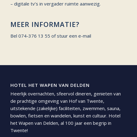
– digitale tv’s in vergader ruimte aanwezig.
MEER INFORMATIE?
Bel
074-376 13 55
of stuur een
e-mail
HOTEL HET WAPEN VAN DELDEN
Heerlijk overnachten, sfeervol dineren, genieten van
de prachtige omgeving van Hof van Twente,
uitstekende (zakelijke) faciliteiten, zwemmen, sauna,
bowlen, fietsen en wandelen, kunst en cultuur. Hotel
het Wapen van Delden, al 100 jaar een begrip in
Twente!