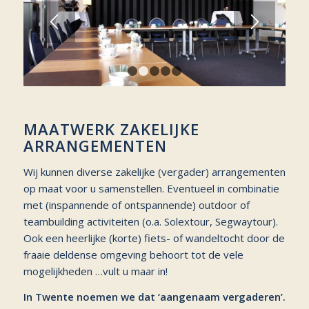
1
2
3
4
5
MAATWERK ZAKELIJKE
ARRANGEMENTEN
Wij kunnen diverse zakelijke (vergader) arrangementen
op maat voor u samenstellen. Eventueel in combinatie
met (inspannende of ontspannende) outdoor of
teambuilding activiteiten (o.a.
Solextour
, Segwaytour).
Ook een heerlijke (korte) fiets- of wandeltocht door de
fraaie deldense omgeving behoort tot de vele
mogelijkheden …vult u maar in!
In Twente noemen we dat ‘aangenaam vergaderen’.