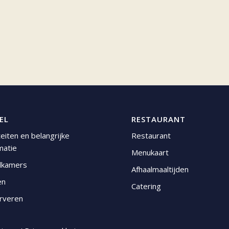
EL
RESTAURANT
iteiten en belangrijke
Restaurant
matie
Menukaart
lkamers
Afhaalmaaltijden
en
Catering
rveren