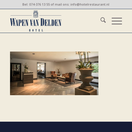
Bel:
074-376 13 55
of mail ons:
info@hotelrestaurant.nl