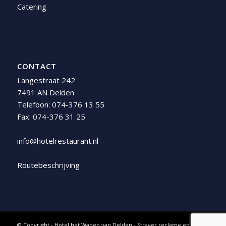
Catering
CONTACT
Langestraat 242
7491 AN Delden
Telefoon:
074-376 13 55
Fax: 074-376 31 25
info@hotelrestaurant.nl
Routebeschrijving
© Copyright -
Hotel het Wapen van Delden
-
Straver reclame en