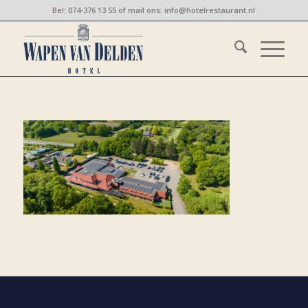
Bel:
074-376 13 55
of mail ons:
info@hotelrestaurant.nl