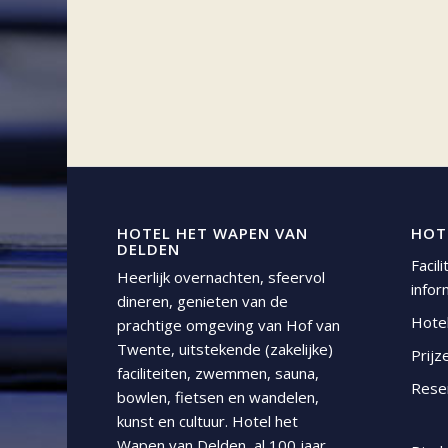
HOTEL HET WAPEN VAN
HOT
DELDEN
Facil
Heerlijk overnachten, sfeervol
infor
dineren, genieten van de
Hote
prachtige omgeving van Hof van
Twente, uitstekende (zakelijke)
Prijz
faciliteiten, zwemmen, sauna,
Rese
bowlen, fietsen en wandelen,
kunst en cultuur. Hotel het
Wapen van Delden, al 100 jaar