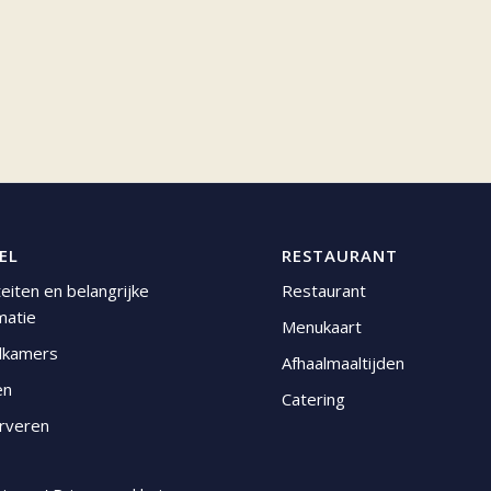
EL
RESTAURANT
iteiten en belangrijke
Restaurant
matie
Menukaart
lkamers
Afhaalmaaltijden
en
Catering
rveren