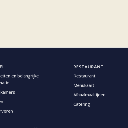
EL
RESTAURANT
iteiten en belangrijke
Restaurant
matie
Menukaart
lkamers
Afhaalmaaltijden
en
Catering
rveren