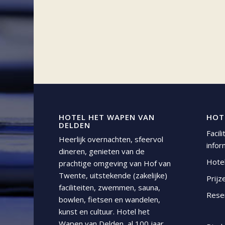
HOTEL HET WAPEN VAN
HOT
DELDEN
Facil
Heerlijk overnachten, sfeervol
infor
dineren, genieten van de
Hote
prachtige omgeving van Hof van
Twente, uitstekende (zakelijke)
Prijz
faciliteiten, zwemmen, sauna,
Rese
bowlen, fietsen en wandelen,
kunst en cultuur. Hotel het
Wapen van Delden, al 100 jaar