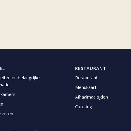
EL
RESTAURANT
iteiten en belangrijke
Restaurant
matie
Menukaart
lkamers
Afhaalmaaltijden
en
Catering
rveren