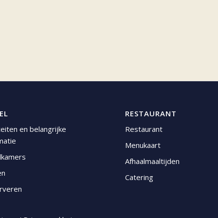
EL
RESTAURANT
iteiten en belangrijke
Restaurant
matie
Menukaart
lkamers
Afhaalmaaltijden
en
Catering
rveren