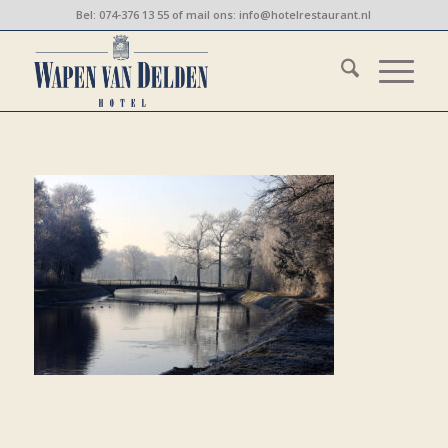
Bel:
074-376 13 55
of mail ons:
info@hotelrestaurant.nl