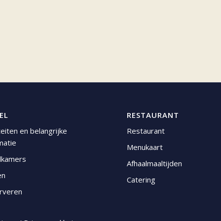
EL
RESTAURANT
iteiten en belangrijke
Restaurant
matie
Menukaart
lkamers
Afhaalmaaltijden
en
Catering
rveren