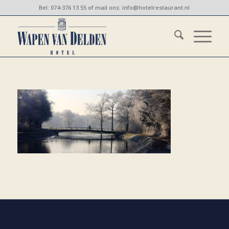
Bel:
074-376 13 55
of mail ons:
info@hotelrestaurant.nl