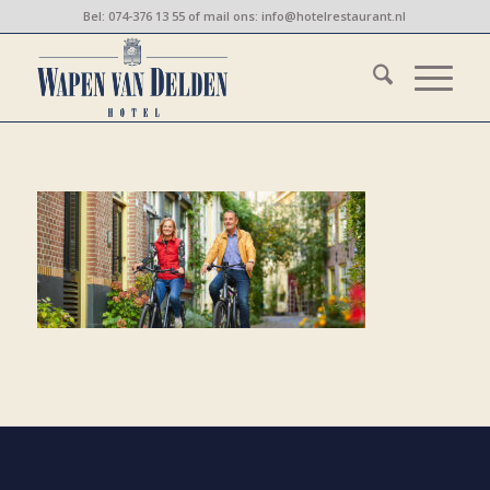
Bel:
074-376 13 55
of mail ons:
info@hotelrestaurant.nl